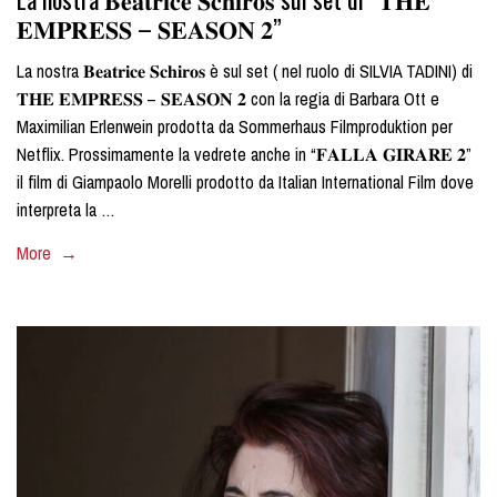
𝐄𝐌𝐏𝐑𝐄𝐒𝐒 – 𝐒𝐄𝐀𝐒𝐎𝐍 𝟐”
La nostra 𝐁𝐞𝐚𝐭𝐫𝐢𝐜𝐞 𝐒𝐜𝐡𝐢𝐫𝐨𝐬 è sul set ( nel ruolo di SILVIA TADINI) di
𝐓𝐇𝐄 𝐄𝐌𝐏𝐑𝐄𝐒𝐒 – 𝐒𝐄𝐀𝐒𝐎𝐍 𝟐 con la regia di Barbara Ott e
Maximilian Erlenwein prodotta da Sommerhaus Filmproduktion per
Netflix. Prossimamente la vedrete anche in “𝐅𝐀𝐋𝐋𝐀 𝐆𝐈𝐑𝐀𝐑𝐄 𝟐”
il film di Giampaolo Morelli prodotto da Italian International Film dove
interpreta la …
More →