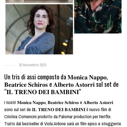
30 Novembre 2023
Un tris di assi composto da 𝐌𝐨𝐧𝐢𝐜𝐚 𝐍𝐚𝐩𝐩𝐨,
𝐁𝐞𝐚𝐭𝐫𝐢𝐜𝐞 𝐒𝐜𝐡𝐢𝐫𝐨𝐬 e 𝐀𝐥𝐛𝐞𝐫𝐭𝐨 𝐀𝐬𝐭𝐨𝐫𝐫𝐢 sul set de
“𝐈𝐋 𝐓𝐑𝐄𝐍𝐎 𝐃𝐄𝐈 𝐁𝐀𝐌𝐁𝐈𝐍𝐈”
I nostri 𝐌𝐨𝐧𝐢𝐜𝐚 𝐍𝐚𝐩𝐩𝐨, 𝐁𝐞𝐚𝐭𝐫𝐢𝐜𝐞 𝐒𝐜𝐡𝐢𝐫𝐨𝐬 e 𝐀𝐥𝐛𝐞𝐫𝐭𝐨 𝐀𝐬𝐭𝐨𝐫𝐫𝐢
sono sul set de 𝐈𝐋 𝐓𝐑𝐄𝐍𝐎 𝐃𝐄𝐈 𝐁𝐀𝐌𝐁𝐈𝐍𝐈 il nuovo film di
Cristina Comencini prodotto da Palomar production per Netflix.
Tratto dal bestseller di Viola Ardone sarà un film epico e struggente.