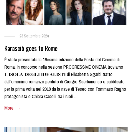
23 Settembre 2024
Karasciò goes to Rome
È stata presentata la 19esima edizione della Festa del Cinema di
Roma. In concorso nella sezione PROGRESSIVE CINEMA troviamo
𝐋’𝐈𝐒𝐎𝐋𝐀 𝐃𝐄𝐆𝐋𝐈 𝐈𝐃𝐄𝐀𝐋𝐈𝐒𝐓𝐈 di Elisabetta Sgarbi tratto
dall’omonimo romanzo perduto di Giorgio Scerbanenco e pubblicato
per la prima volta nel 2018 da la nave di Teseo con Tommaso Ragno
protagonista e Chiara Caselli tra i ruoli …
More →