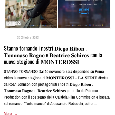
30 Ottobre 2023
Stanno tornando i nostri 𝐃𝐢𝐞𝐠𝐨 𝐑𝐢𝐛𝐨𝐧 ,
𝐓𝐨𝐦𝐦𝐚𝐬𝐨 𝐑𝐚𝐠𝐧𝐨 e 𝐁𝐞𝐚𝐭𝐫𝐢𝐜𝐞 𝐒𝐜𝐡𝐢𝐫𝐨𝐬 con la
nuova stagione di 𝐌𝐎𝐍𝐓𝐄𝐑𝐎𝐒𝐒𝐈
STANNO TORNANDO Dal 10 novembre sarà disponibile su Prime
Video la nuova stagione di 𝐌𝐎𝐍𝐓𝐄𝐑𝐎𝐒𝐒𝐈 – 𝐋𝐀 𝐒𝐄𝐑𝐈𝐄 diretta
da Roan Johnson con protagonisti i nostri 𝐃𝐢𝐞𝐠𝐨 𝐑𝐢𝐛𝐨𝐧 ,
𝐓𝐨𝐦𝐦𝐚𝐬𝐨 𝐑𝐚𝐠𝐧𝐨 e 𝐁𝐞𝐚𝐭𝐫𝐢𝐜𝐞 𝐒𝐜𝐡𝐢𝐫𝐨𝐬 prodotta da Palomar
Production con il sostegno della Calabria Film Commission e basata
sul romanzo “Torto marcio” di Alessandro Robecchi, edito …
More →