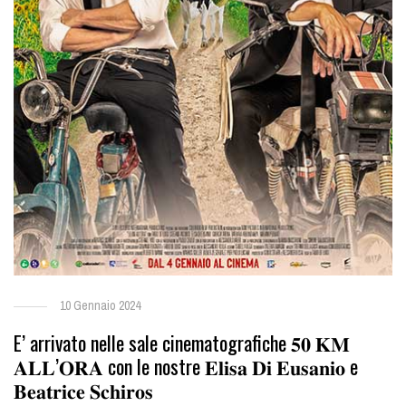
10 Gennaio 2024
E’ arrivato nelle sale cinematografiche 𝟓𝟎 𝐊𝐌
𝐀𝐋𝐋’𝐎𝐑𝐀 con le nostre 𝐄𝐥𝐢𝐬𝐚 𝐃𝐢 𝐄𝐮𝐬𝐚𝐧𝐢𝐨 e
𝐁𝐞𝐚𝐭𝐫𝐢𝐜𝐞 𝐒𝐜𝐡𝐢𝐫𝐨𝐬