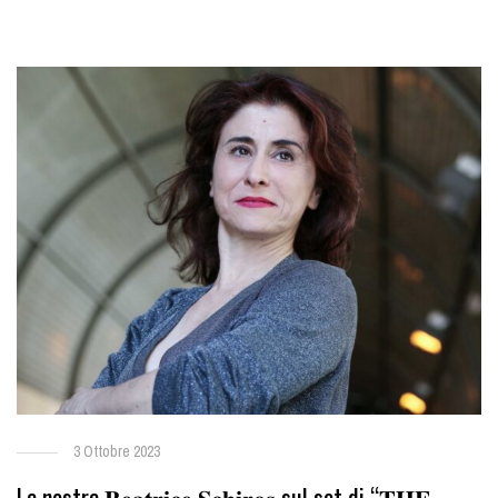
3 Ottobre 2023
La nostra 𝐁𝐞𝐚𝐭𝐫𝐢𝐜𝐞 𝐒𝐜𝐡𝐢𝐫𝐨𝐬 sul set di “𝐓𝐇𝐄