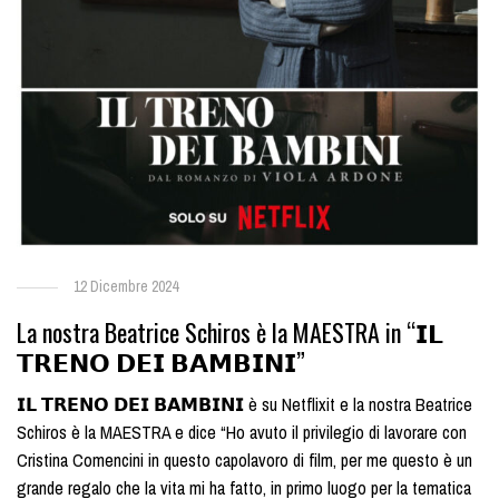
12 Dicembre 2024
La nostra Beatrice Schiros è la MAESTRA in “𝗜𝗟
𝗧𝗥𝗘𝗡𝗢 𝗗𝗘𝗜 𝗕𝗔𝗠𝗕𝗜𝗡𝗜”
𝗜𝗟 𝗧𝗥𝗘𝗡𝗢 𝗗𝗘𝗜 𝗕𝗔𝗠𝗕𝗜𝗡𝗜 è su Netflixit e la nostra Beatrice
Schiros è la MAESTRA e dice “Ho avuto il privilegio di lavorare con
Cristina Comencini in questo capolavoro di film, per me questo è un
grande regalo che la vita mi ha fatto, in primo luogo per la tematica