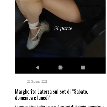
25 Giugno 2021
Margherita Laterza sul set di “Sabato,
domenica e lunedì”
La nostra Margherita Laterza è sul set di “Sabato, domenica e