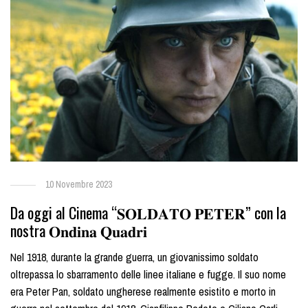
10 Novembre 2023
Da oggi al Cinema “𝐒𝐎𝐋𝐃𝐀𝐓𝐎 𝐏𝐄𝐓𝐄𝐑” con la
nostra 𝐎𝐧𝐝𝐢𝐧𝐚 𝐐𝐮𝐚𝐝𝐫𝐢
Nel 1918, durante la grande guerra, un giovanissimo soldato
oltrepassa lo sbarramento delle linee italiane e fugge. Il suo nome
era Peter Pan, soldato ungherese realmente esistito e morto in