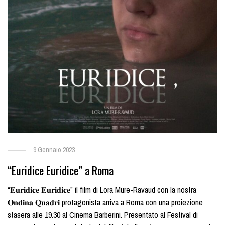
9 Gennaio 2023
“Euridice Euridice” a Roma
“𝐄𝐮𝐫𝐢𝐝𝐢𝐜𝐞 𝐄𝐮𝐫𝐢𝐝𝐢𝐜𝐞” il film di Lora Mure-Ravaud con la nostra
𝐎𝐧𝐝𝐢𝐧𝐚 𝐐𝐮𝐚𝐝𝐫𝐢 protagonista arriva a Roma con una proiezione
stasera alle 19.30 al Cinema Barberini. Presentato al Festival di