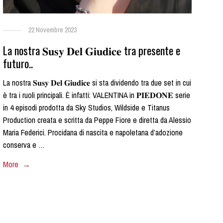
22 Novembre 2023
La nostra 𝐒𝐮𝐬𝐲 𝐃𝐞𝐥 𝐆𝐢𝐮𝐝𝐢𝐜𝐞 tra presente e
futuro..
La nostra 𝐒𝐮𝐬𝐲 𝐃𝐞𝐥 𝐆𝐢𝐮𝐝𝐢𝐜𝐞 si sta dividendo tra due set in cui
è tra i ruoli principali. È infatti: VALENTINA in 𝐏𝐈𝐄𝐃𝐎𝐍𝐄 serie
in 4 episodi prodotta da Sky Studios, Wildside e Titanus
Production creata e scritta da Peppe Fiore e diretta da Alessio
Maria Federici. Procidana di nascita e napoletana d’adozione
conserva e …
More →