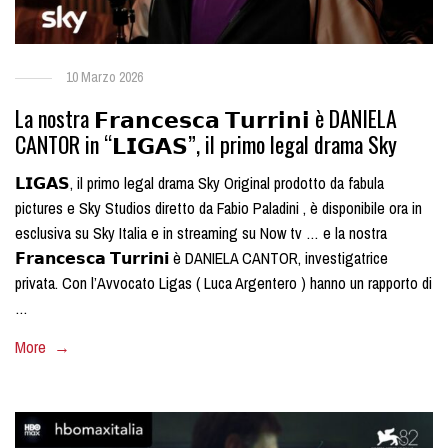
10 Marzo 2026
La nostra 𝗙𝗿𝗮𝗻𝗰𝗲𝘀𝗰𝗮 𝗧𝘂𝗿𝗿𝗶𝗻𝗶 è DANIELA
CANTOR in “𝗟𝗜𝗚𝗔𝗦”, il primo legal drama Sky
𝗟𝗜𝗚𝗔𝗦, il primo legal drama Sky Original prodotto da fabula
pictures e Sky Studios diretto da Fabio Paladini , è disponibile ora in
esclusiva su Sky Italia e in streaming su Now tv … e la nostra
𝗙𝗿𝗮𝗻𝗰𝗲𝘀𝗰𝗮 𝗧𝘂𝗿𝗿𝗶𝗻𝗶 è DANIELA CANTOR, investigatrice
privata. Con l’Avvocato Ligas ( Luca Argentero ) hanno un rapporto di
…
More →