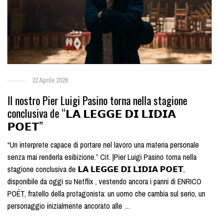
22 Aprile 2026
Il nostro Pier Luigi Pasino torna nella stagione
conclusiva de “𝗟𝗔 𝗟𝗘𝗚𝗚𝗘 𝗗𝗜 𝗟𝗜𝗗𝗜𝗔
𝗣𝗢𝗘𝗧”
“Un interprete capace di portare nel lavoro una materia personale
senza mai renderla esibizione.” Cit. |Pier Luigi Pasino torna nella
stagione conclusiva de 𝗟𝗔 𝗟𝗘𝗚𝗚𝗘 𝗗𝗜 𝗟𝗜𝗗𝗜𝗔 𝗣𝗢𝗘𝗧,
disponibile da oggi su Netflix , vestendo ancora i panni di ENRICO
POËT, fratello della protagonista: un uomo che cambia sul serio, un
personaggio inizialmente ancorato alle …