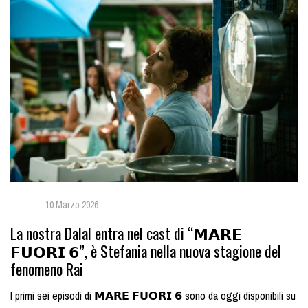
10 Marzo 2026
La nostra Dalal entra nel cast di “𝗠𝗔𝗥𝗘
𝗙𝗨𝗢𝗥𝗜 𝟲”, è Stefania nella nuova stagione del
fenomeno Rai
I primi sei episodi di 𝗠𝗔𝗥𝗘 𝗙𝗨𝗢𝗥𝗜 𝟲 sono da oggi disponibili su