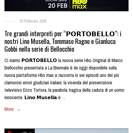
22 Febbraio 2026
Tre grandi interpreti per “𝗣𝗢𝗥𝗧𝗢𝗕𝗘𝗟𝗟𝗢”: i
nostri Lino Musella, Tommaso Ragno e Gianluca
Gobbi nella serie di Bellocchio
Ci siamo 𝗣𝗢𝗥𝗧𝗢𝗕𝗘𝗟𝗟𝗢 la nuova serie Hbo Original di Marco
Bellocchio presentata a La Biennale è da oggi disponibile sulla
nuova piattaforma Hbo max e racconta in sei episodi uno dei più
clamorosi errori giudiziari italiani: la vicenda del presentatore
televisivo Enzo Tortora, la parabola tragica della caduta di un uomo
innocente. 𝗟𝗶𝗻𝗼 𝗠𝘂𝘀𝗲𝗹𝗹𝗮 è …
More →