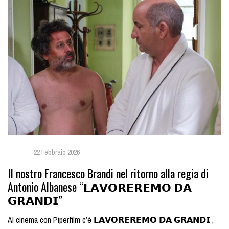
22 Febbraio 2026
Il nostro Francesco Brandi nel ritorno alla regia di
Antonio Albanese “𝗟𝗔𝗩𝗢𝗥𝗘𝗥𝗘𝗠𝗢 𝗗𝗔
𝗚𝗥𝗔𝗡𝗗𝗜”
Al cinema con Piperfilm c’è 𝗟𝗔𝗩𝗢𝗥𝗘𝗥𝗘𝗠𝗢 𝗗𝗔 𝗚𝗥𝗔𝗡𝗗𝗜 ,