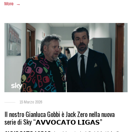
More →
15 Marzo 2026
Il nostro Gianluca Gobbi è Jack Zero nella nuova
serie di Sky “𝗔𝗩𝗩𝗢𝗖𝗔𝗧𝗢 𝗟𝗜𝗚𝗔𝗦”