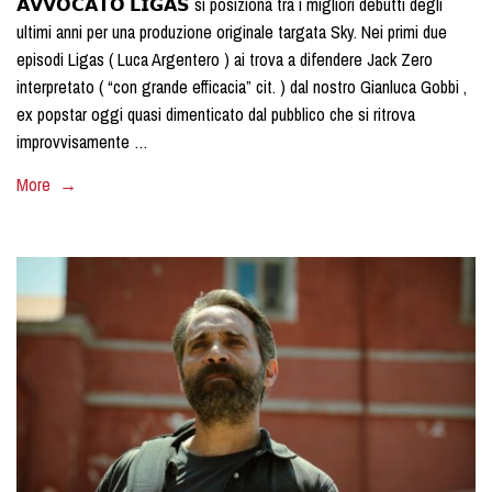
𝗔𝗩𝗩𝗢𝗖𝗔𝗧𝗢 𝗟𝗜𝗚𝗔𝗦 si posiziona tra i migliori debutti degli
ultimi anni per una produzione originale targata Sky.️ Nei primi due
episodi Ligas ( Luca Argentero ) ai trova a difendere Jack Zero
interpretato ( “con grande efficacia” cit. ) dal nostro Gianluca Gobbi ,
ex popstar oggi quasi dimenticato dal pubblico che si ritrova
improvvisamente …
More →