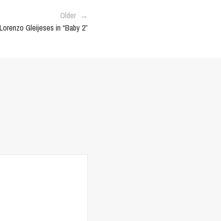
Older →
renzo Gleijeses in “Baby 2”