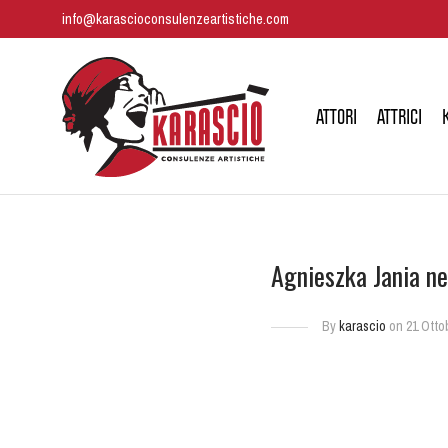
info@karascioconsulenzeartistiche.com
ATTORI
ATTRICI
Agnieszka Jania ne
By
karascio
on 21 Otto