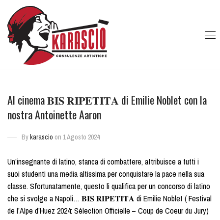
Al cinema 𝐁𝐈𝐒 𝐑𝐈𝐏𝐄𝐓𝐈𝐓𝐀 di Emilie Noblet con la
nostra Antoinette Aaron
By
karascio
on 1 Agosto 2024
Un’insegnante di latino, stanca di combattere, attribuisce a tutti i
suoi studenti una media altissima per conquistare la pace nella sua
classe. Sfortunatamente, questo li qualifica per un concorso di latino
che si svolge a Napoli… 𝐁𝐈𝐒 𝐑𝐈𝐏𝐄𝐓𝐈𝐓𝐀 di Emilie Noblet ( Festival
de l’Alpe d’Huez 2024: Sélection Officielle – Coup de Coeur du Jury)