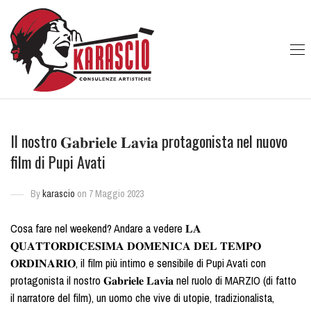
Il nostro 𝐆𝐚𝐛𝐫𝐢𝐞𝐥𝐞 𝐋𝐚𝐯𝐢𝐚 protagonista nel nuovo
film di Pupi Avati
By
karascio
on 7 Maggio 2023
Cosa fare nel weekend? Andare a vedere 𝐋𝐀
𝐐𝐔𝐀𝐓𝐓𝐎𝐑𝐃𝐈𝐂𝐄𝐒𝐈𝐌𝐀 𝐃𝐎𝐌𝐄𝐍𝐈𝐂𝐀 𝐃𝐄𝐋 𝐓𝐄𝐌𝐏𝐎
𝐎𝐑𝐃𝐈𝐍𝐀𝐑𝐈𝐎, il film più intimo e sensibile di Pupi Avati con
protagonista il nostro 𝐆𝐚𝐛𝐫𝐢𝐞𝐥𝐞 𝐋𝐚𝐯𝐢𝐚 nel ruolo di MARZIO (di fatto
il narratore del film), un uomo che vive di utopie, tradizionalista,