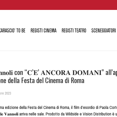
KARASCIO’ TO BE
REGISTI CINEMA
REGISTI TEATRO
SCENEGGIATORI
𝐚𝐧𝐧𝐨𝐥𝐢 con “𝐂’𝐄’ 𝐀𝐍𝐂𝐎𝐑𝐀 𝐃𝐎𝐌𝐀𝐍𝐈” all
one della Festa del Cinema di Roma
bre 2023
ima edizione della Festa del Cinema di Roma, il film d’esordio di Paola Cortel
𝐥𝐞 𝐕𝐚𝐧𝐧𝐨𝐥𝐢 arriva nelle sale. Prodotto da Wildside e Vision Distribution