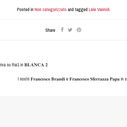
Posted in
Non categorizzato
and tagged
Lele Vannoli
.
Share
𝐨 arriva su Rai1 in 𝐁𝐋𝐀𝐍𝐂𝐀 𝟐
I nostri 𝐅𝐫𝐚𝐧𝐜𝐞𝐬𝐜𝐨 𝐁𝐫𝐚𝐧𝐝𝐢 e 𝐅𝐫𝐚𝐧𝐜𝐞𝐬𝐜𝐨 𝐒𝐟𝐞𝐫𝐫𝐚𝐳𝐳𝐚 𝐏