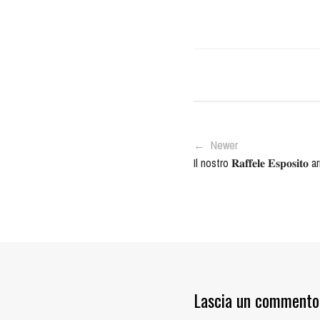
← Newer
Il nostro 𝐑𝐚𝐟𝐟𝐞𝐥𝐞 𝐄𝐬𝐩𝐨𝐬𝐢
Lascia un commento