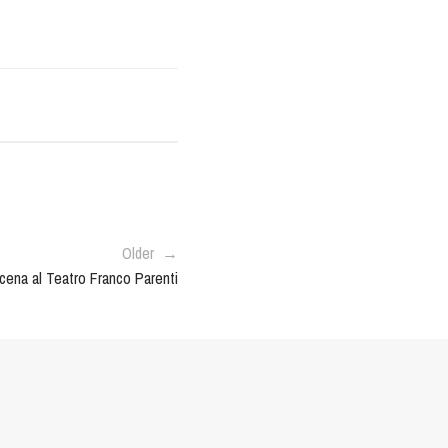
Older →
𝐩𝐚 in scena al Teatro Franco Parenti