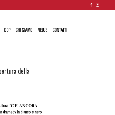
DOP
CHI SIAMO
NEWS
CONTATTI
’apertura della
lesi, “𝐂’𝐄’ 𝐀𝐍𝐂𝐎𝐑𝐀
 è un dramedy in bianco e nero