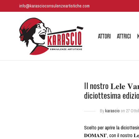
info@karascioconsulenzeartistiche.com
ATTORI
ATTRICI
Il nostro 𝐋𝐞𝐥𝐞 𝐕
diciottesima edizi
By
karascio
on 27 Otto
Scelto per aprire la diciottes
𝐃𝐎𝐌𝐀𝐍𝐈”, con il nostro 𝐋