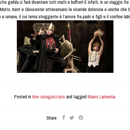
te gelida ci farà diventare tutti matti e buffoni! E infatti, in un viaggio fra i
uo Matto, Kent e Gloucester attraversano le vicende dolorose e uniche che 
e umane, il cui tema struggente è l’amore fra padri e figli e il confine labil
Posted in
Non categorizzato
and tagged
Mauro Lamantia
.
Share