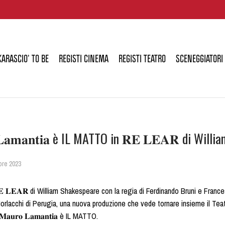
KARASCIO’ TO BE
REGISTI CINEMA
REGISTI TEATRO
SCENEGGIATORI
 𝐋𝐚𝐦𝐚𝐧𝐭𝐢𝐚 è IL MATTO in 𝐑𝐄 𝐋𝐄𝐀𝐑 di Wil
bre 2023
𝐄 𝐋𝐄𝐀𝐑 di William Shakespeare con la regia di Ferdinando Bruni e Franc
orlacchi di Perugia, una nuova produzione che vede tornare insieme il Teatro
𝐚𝐮𝐫𝐨 𝐋𝐚𝐦𝐚𝐧𝐭𝐢𝐚 è IL MATTO.