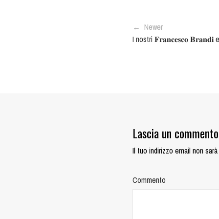
← Newer
I nostri 𝐅𝐫𝐚𝐧𝐜𝐞𝐬𝐜𝐨 𝐁𝐫𝐚𝐧𝐝
Lascia un commento
Il tuo indirizzo email non sarà
Commento