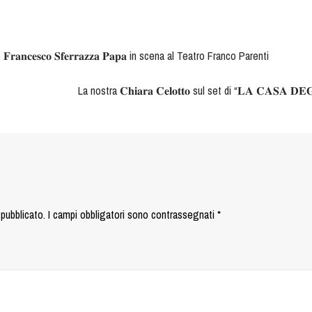
𝐢 e 𝐅𝐫𝐚𝐧𝐜𝐞𝐬𝐜𝐨 𝐒𝐟𝐞𝐫𝐫𝐚𝐳𝐳𝐚 𝐏𝐚𝐩𝐚 in scena al Teatro Franco Parenti
La nostra 𝐂𝐡𝐢𝐚𝐫𝐚 𝐂𝐞𝐥𝐨𝐭𝐭𝐨 sul set di “𝐋𝐀 𝐂𝐀𝐒𝐀 𝐃
 pubblicato.
I campi obbligatori sono contrassegnati
*