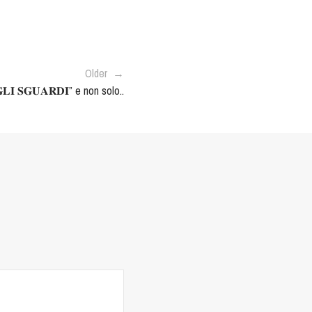
Older →
𝐆𝐋𝐈 𝐒𝐆𝐔𝐀𝐑𝐃𝐈” e non solo..