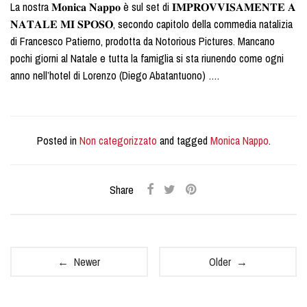
La nostra 𝐌𝐨𝐧𝐢𝐜𝐚 𝐍𝐚𝐩𝐩𝐨 è sul set di 𝐈𝐌𝐏𝐑𝐎𝐕𝐕𝐈𝐒𝐀𝐌𝐄𝐍𝐓𝐄 𝐀
𝐍𝐀𝐓𝐀𝐋𝐄 𝐌𝐈 𝐒𝐏𝐎𝐒𝐎, secondo capitolo della commedia natalizia
di Francesco Patierno, prodotta da Notorious Pictures. Mancano
pochi giorni al Natale e tutta la famiglia si sta riunendo come ogni
anno nell’hotel di Lorenzo (Diego Abatantuono) ….
Posted in
Non categorizzato
and tagged
Monica Nappo
.
Share
← Newer
Older →