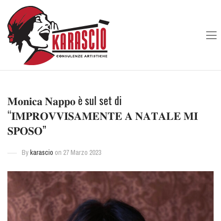
𝐌𝐨𝐧𝐢𝐜𝐚 𝐍𝐚𝐩𝐩𝐨 è sul set di
“𝐈𝐌𝐏𝐑𝐎𝐕𝐕𝐈𝐒𝐀𝐌𝐄𝐍𝐓𝐄 𝐀 𝐍𝐀𝐓𝐀𝐋𝐄 𝐌𝐈
𝐒𝐏𝐎𝐒𝐎”
By
karascio
on 27 Marzo 2023