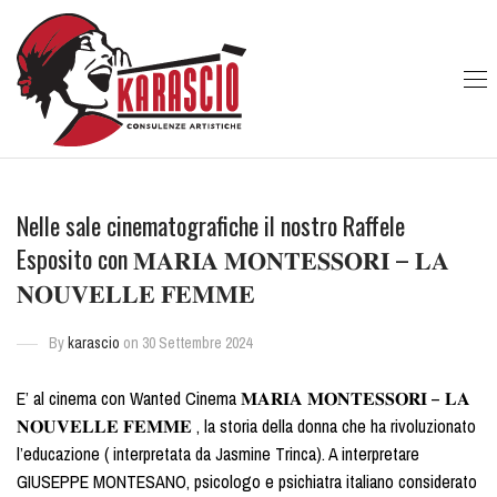
Nelle sale cinematografiche il nostro Raffele
Esposito con 𝐌𝐀𝐑𝐈𝐀 𝐌𝐎𝐍𝐓𝐄𝐒𝐒𝐎𝐑𝐈 – 𝐋𝐀
𝐍𝐎𝐔𝐕𝐄𝐋𝐋𝐄 𝐅𝐄𝐌𝐌𝐄
By
karascio
on 30 Settembre 2024
E’ al cinema con Wanted Cinema 𝐌𝐀𝐑𝐈𝐀 𝐌𝐎𝐍𝐓𝐄𝐒𝐒𝐎𝐑𝐈 – 𝐋𝐀
𝐍𝐎𝐔𝐕𝐄𝐋𝐋𝐄 𝐅𝐄𝐌𝐌𝐄 , la storia della donna che ha rivoluzionato
l’educazione ( interpretata da Jasmine Trinca). A interpretare
GIUSEPPE MONTESANO, psicologo e psichiatra italiano considerato