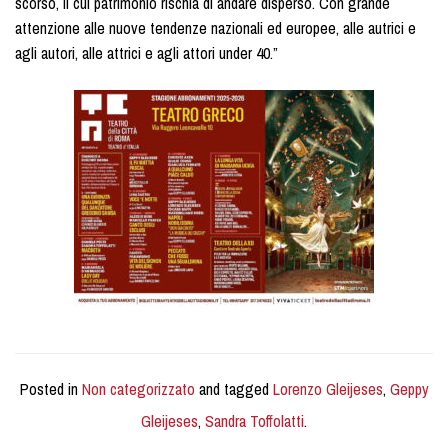
scorso, il cui patrimonio rischia di andare disperso. Con grande
attenzione alle nuove tendenze nazionali ed europee, alle autrici e
agli autori, alle attrici e agli attori under 40.”
Posted in
Non categorizzato
and tagged
Lorenzo Gleijeses
,
Geppy
Gleijeses
,
Sandra Toffolatti
.