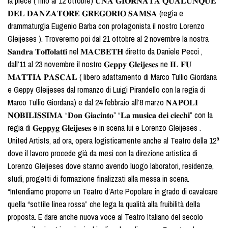
la pièce ( fino al 12 ottobre) 𝐔𝐍𝐀 𝐆𝐈𝐎𝐑𝐍𝐀𝐓𝐀 𝐐𝐔𝐀𝐋𝐔𝐍𝐐𝐔𝐄
𝐃𝐄𝐋 𝐃𝐀𝐍𝐙𝐀𝐓𝐎𝐑𝐄 𝐆𝐑𝐄𝐆𝐎𝐑𝐈𝐎 𝐒𝐀𝐌𝐒𝐀 (regia e
drammaturgia Eugenio Barba con protagonista il nostro Lorenzo
Gleijeses ). Troveremo poi dal 21 ottobre al 2 novembre la nostra
𝐒𝐚𝐧𝐝𝐫𝐚 𝐓𝐨𝐟𝐟𝐨𝐥𝐚𝐭𝐭𝐢 nel 𝐌𝐀𝐂𝐁𝐄𝐓𝐇 diretto da Daniele Pecci ,
dall’11 al 23 novembre il nostro 𝐆𝐞𝐩𝐩𝐲 𝐆𝐥𝐞𝐢𝐣𝐞𝐬𝐞𝐬 ne 𝐈𝐋 𝐅𝐔
𝐌𝐀𝐓𝐓𝐈𝐀 𝐏𝐀𝐒𝐂𝐀𝐋 ( libero adattamento di Marco Tullio Giordana
e Geppy Gleijeses dal romanzo di Luigi Pirandello con la regia di
Marco Tullio Giordana) e dal 24 febbraio all’8 marzo 𝐍𝐀𝐏𝐎𝐋𝐈
𝐍𝐎𝐁𝐈𝐋𝐈𝐒𝐒𝐈𝐌𝐀 “𝐃𝐨𝐧 𝐆𝐢𝐚𝐜𝐢𝐧𝐭𝐨” “𝐋𝐚 𝐦𝐮𝐬𝐢𝐜𝐚 𝐝𝐞𝐢 𝐜𝐢𝐞𝐜𝐡𝐢” con la
regia di 𝐆𝐞𝐩𝐩𝐲𝐠 𝐆𝐥𝐞𝐢𝐣𝐞𝐬𝐞𝐬 e in scena lui e Lorenzo Gleijeses .
United Artists, ad ora, opera logisticamente anche al Teatro della 12ª
dove il lavoro procede già da mesi con la direzione artistica di
Lorenzo Gleijeses dove stanno avendo luogo laboratori, residenze,
studi, progetti di formazione finalizzati alla messa in scena.
“Intendiamo proporre un Teatro d’Arte Popolare in grado di cavalcare
quella “sottile linea rossa” che lega la qualità alla fruibilità della
proposta. E dare anche nuova voce al Teatro Italiano del secolo