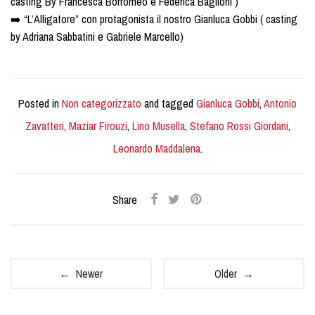
casting By Francesca Borromeo e Federica Baglioni )
➡️ “L’Alligatore” con protagonista il nostro Gianluca Gobbi ( casting
by Adriana Sabbatini e Gabriele Marcello)
Posted in
Non categorizzato
and tagged
Gianluca Gobbi
,
Antonio
Zavatteri
,
Maziar Firouzi
,
Lino Musella
,
Stefano Rossi Giordani
,
Leonardo Maddalena
.
Share
← Newer
Older →