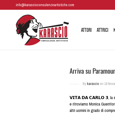
info@karascioconsulenzeartistiche.com
ATTORI
ATTRICI
Arriva su Paramoun
By
karascio
on 19 Nove
𝗩𝗜𝗧𝗔 𝗗𝗔 𝗖𝗔𝗥𝗟𝗢 𝟯, l
e ritroviamo Monica Guerritor
altri uomini in grado di compr