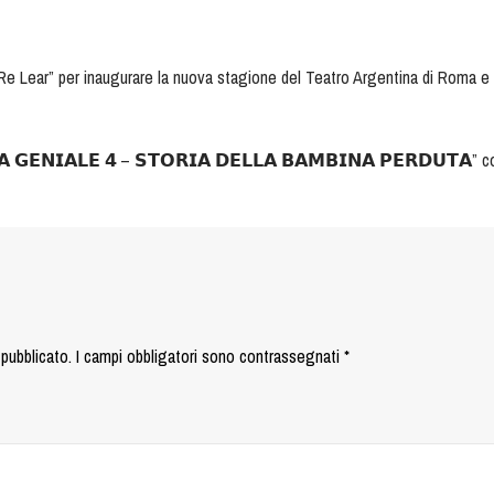
“Re Lear” per inaugurare la nuova stagione del Teatro Argentina di Roma e 
 𝗚𝗘𝗡𝗜𝗔𝗟𝗘 𝟰 – 𝗦𝗧𝗢𝗥𝗜𝗔 𝗗𝗘𝗟𝗟𝗔 𝗕𝗔𝗠𝗕𝗜𝗡𝗔 𝗣𝗘𝗥𝗗𝗨𝗧𝗔” con 
 pubblicato.
I campi obbligatori sono contrassegnati
*