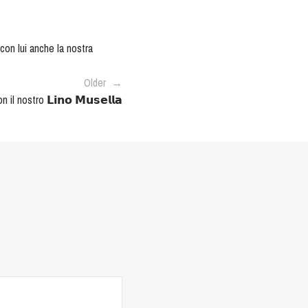
con lui anche la nostra
Older →
il nostro 𝗟𝗶𝗻𝗼 𝗠𝘂𝘀𝗲𝗹𝗹𝗮