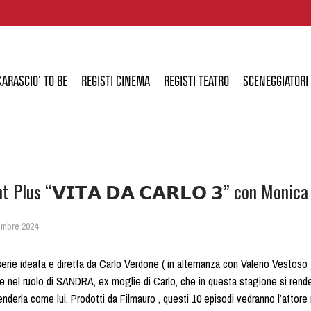
KARASCIO’ TO BE
REGISTI CINEMA
REGISTI TEATRO
SCENEGGIATORI
t Plus “𝗩𝗜𝗧𝗔 𝗗𝗔 𝗖𝗔𝗥𝗟𝗢 𝟯” con Monica
mbre 2024
a serie ideata e diretta da Carlo Verdone ( in alternanza con Valerio Vestos
e nel ruolo di SANDRA, ex moglie di Carlo, che in questa stagione si rend
enderla come lui. Prodotti da Filmauro , questi 10 episodi vedranno l’attore