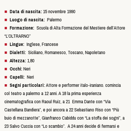
Data di nascita:
15 novembre 1990
Luogo di nascita:
Palermo
Formazione:
Scuola di Alta Formazione del Mestiere dell’Attore
“L’OLTRARNO”
Lingue:
Inglese, Francese
Dialetti:
Siciliano, Romanesco, Toscano, Napoletano
Altezza:
1,80
Occhi:
Neri
Capelli:
Neri
Segni particolari:
Attore e performer italo-iraniano. comincia
col teatro a palermo a 12 anni. A 18 la prima esperienza
cinematografica con Raoul Ruiz, a 21 Emma Dante con “Via
Castellana Bandiera”, e poi ancora a 22 Sebastiano Riso con “Più
buio di mezzanotte”, Gianfranco Cabiddu con “La stoffa dei sogni”, a
23 Salvo Cuccia con “Lo scambio”. A 24 anni decide di fermarsi e