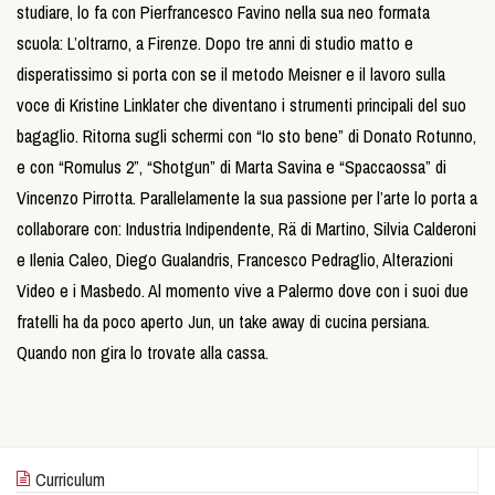
studiare, lo fa con Pierfrancesco Favino nella sua neo formata
scuola: L’oltrarno, a Firenze. Dopo tre anni di studio matto e
disperatissimo si porta con se il metodo Meisner e il lavoro sulla
voce di Kristine Linklater che diventano i strumenti principali del suo
bagaglio. Ritorna sugli schermi con “Io sto bene” di Donato Rotunno,
e con “Romulus 2”, “Shotgun” di Marta Savina e “Spaccaossa” di
Vincenzo Pirrotta. Parallelamente la sua passione per l’arte lo porta a
collaborare con: Industria Indipendente, Rä di Martino, Silvia Calderoni
e Ilenia Caleo, Diego Gualandris, Francesco Pedraglio, Alterazioni
Video e i Masbedo. Al momento vive a Palermo dove con i suoi due
fratelli ha da poco aperto Jun, un take away di cucina persiana.
Quando non gira lo trovate alla cassa.
Curriculum