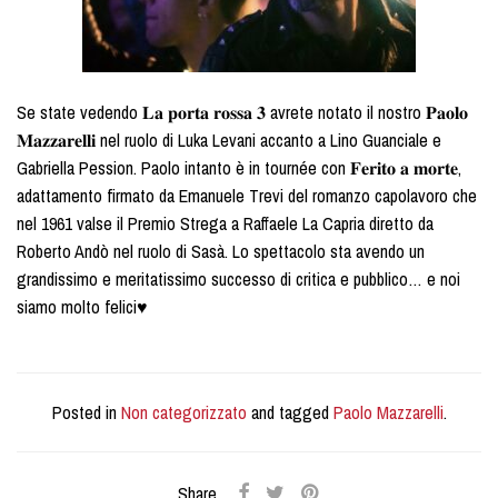
Se state vedendo 𝐋𝐚 𝐩𝐨𝐫𝐭𝐚 𝐫𝐨𝐬𝐬𝐚 𝟑 avrete notato il nostro 𝐏𝐚𝐨𝐥𝐨
𝐌𝐚𝐳𝐳𝐚𝐫𝐞𝐥𝐥𝐢 nel ruolo di Luka Levani accanto a Lino Guanciale e
Gabriella Pession. Paolo intanto è in tournée con 𝐅𝐞𝐫𝐢𝐭𝐨 𝐚 𝐦𝐨𝐫𝐭𝐞,
adattamento firmato da Emanuele Trevi del romanzo capolavoro che
nel 1961 valse il Premio Strega a Raffaele La Capria diretto da
Roberto Andò nel ruolo di Sasà. Lo spettacolo sta avendo un
grandissimo e meritatissimo successo di critica e pubblico… e noi
siamo molto felici♥️
Posted in
Non categorizzato
and tagged
Paolo Mazzarelli
.
Share