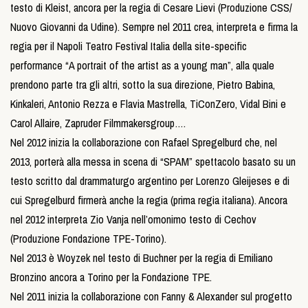
testo di Kleist, ancora per la regia di Cesare Lievi (Produzione CSS/
Nuovo Giovanni da Udine). Sempre nel 2011 crea, interpreta e firma la
regia per il Napoli Teatro Festival Italia della site-specific
performance “A portrait of the artist as a young man”, alla quale
prendono parte tra gli altri, sotto la sua direzione, Pietro Babina,
Kinkaleri, Antonio Rezza e Flavia Mastrella, TiConZero, Vidal Bini e
Carol Allaire, Zapruder Filmmakersgroup….
Nel 2012 inizia la collaborazione con Rafael Spregelburd che, nel
2013, porterà alla messa in scena di “SPAM” spettacolo basato su un
testo scritto dal drammaturgo argentino per Lorenzo Gleijeses e di
cui Spregelburd firmerà anche la regia (prima regia italiana). Ancora
nel 2012 interpreta Zio Vanja nell’omonimo testo di Cechov
(Produzione Fondazione TPE-Torino).
Nel 2013 è Woyzek nel testo di Buchner per la regia di Emiliano
Bronzino ancora a Torino per la Fondazione TPE.
Nel 2011 inizia la collaborazione con Fanny & Alexander sul progetto