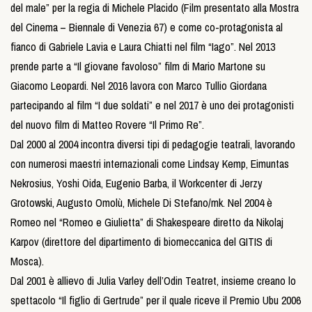
del male” per la regia di Michele Placido (Film presentato alla Mostra
del Cinema – Biennale di Venezia 67) e come co-protagonista al
fianco di Gabriele Lavia e Laura Chiatti nel film “Iago”. Nel 2013
prende parte a “Il giovane favoloso” film di Mario Martone su
Giacomo Leopardi. Nel 2016 lavora con Marco Tullio Giordana
partecipando al film “I due soldati” e nel 2017 è uno dei protagonisti
del nuovo film di Matteo Rovere “Il Primo Re”.
Dal 2000 al 2004 incontra diversi tipi di pedagogie teatrali, lavorando
con numerosi maestri internazionali come Lindsay Kemp, Eimuntas
Nekrosius, Yoshi Oida, Eugenio Barba, il Workcenter di Jerzy
Grotowski, Augusto Omolù, Michele Di Stefano/mk. Nel 2004 è
Romeo nel “Romeo e Giulietta” di Shakespeare diretto da Nikolaj
Karpov (direttore del dipartimento di biomeccanica del GITIS di
Mosca).
Dal 2001 è allievo di Julia Varley dell’Odin Teatret, insieme creano lo
spettacolo “Il figlio di Gertrude” per il quale riceve il Premio Ubu 2006