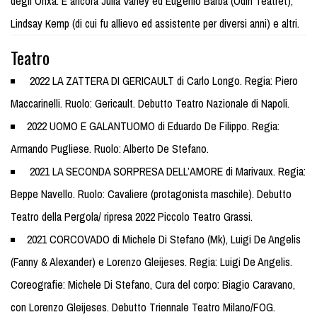
degli Orixà. E ancora Julia Varley ed Eugenio Barba (Odin Teatret),
Lindsay Kemp (di cui fu allievo ed assistente per diversi anni) e altri.
Teatro
2022 LA ZATTERA DI GERICAULT di Carlo Longo. Regia: Piero
Maccarinelli. Ruolo: Gericault. Debutto Teatro Nazionale di Napoli.
2022 UOMO E GALANTUOMO di Eduardo De Filippo. Regia:
Armando Pugliese. Ruolo: Alberto De Stefano.
2021 LA SECONDA SORPRESA DELL’AMORE di Marivaux. Regia:
Beppe Navello. Ruolo: Cavaliere (protagonista maschile). Debutto
Teatro della Pergola/ ripresa 2022 Piccolo Teatro Grassi.
2021 CORCOVADO di Michele Di Stefano (Mk), Luigi De Angelis
(Fanny & Alexander) e Lorenzo Gleijeses. Regia: Luigi De Angelis.
Coreografie: Michele Di Stefano, Cura del corpo: Biagio Caravano,
con Lorenzo Gleijeses. Debutto Triennale Teatro Milano/FOG.